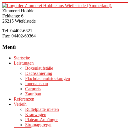
Zum
Inhalt
Zimmerei Hobbie
springen
Zimmerei
Feldtange 6
26215 Wiefelstede
Hobbie
Wiefelstede
Tel. 04402-6321
Fax: 04402-69364
Höchste
Qualität
Menü
vom
Meisterbetrieb
Startseite
Leistungen
Boxenlaufställe
Dachsanierung
Flachdachaufstockungen
Innenausbau
Carports
Zaunbau
Referenzen
Verleih
Rüttelplatte mieten
Kranwagen
Plateau­-Anhänger
Stromaggregat